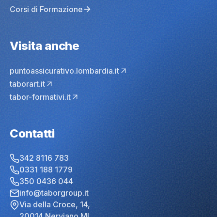
Corsi di Formazione
Visita anche
puntoassicurativo.lombardia.it
taborart.it
tabor-formativi.it
Contatti
342 8116 783
0331 188 1779
350 0436 044
info@taborgroup.it
Via della Croce, 14,
20014 Nerviano MI