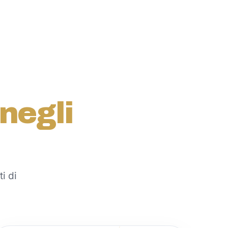
 negli
i di