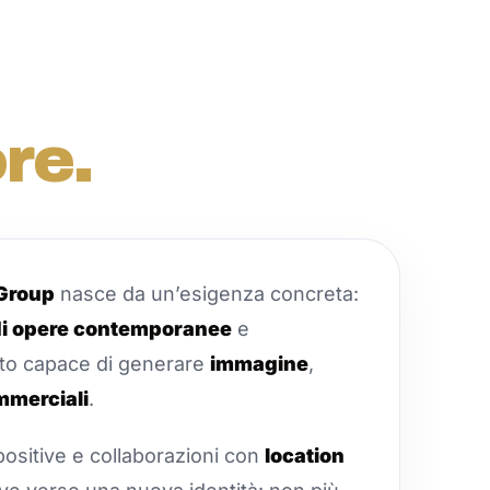
re.
 Group
nasce da un’esigenza concreta:
 di opere contemporanee
e
nto capace di generare
immagine
,
mmerciali
.
ositive e collaborazioni con
location