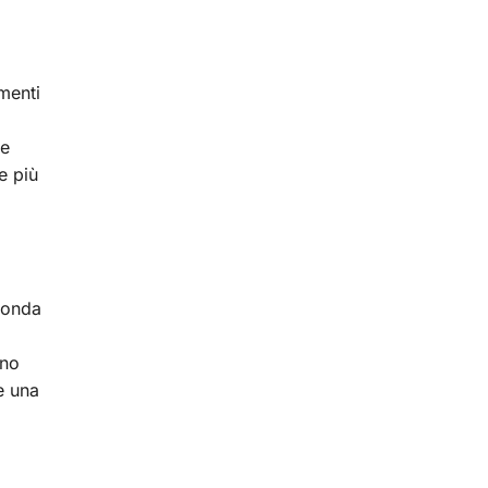
menti
le
e più
econda
ano
e una