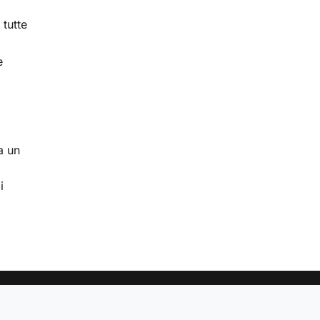
 tutte
e
a un
i