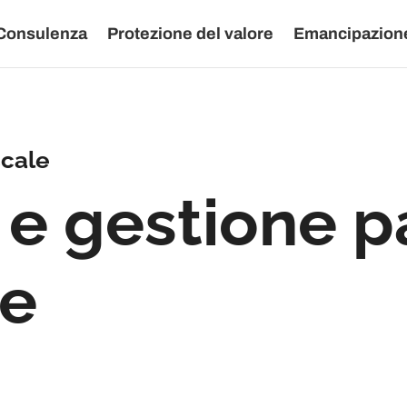
Consulenza
Protezione del valore
Emancipazione
scale
e gestione pa
ie