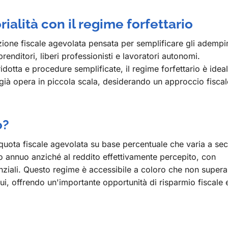
ialità con il regime forfettario
uzione fiscale agevolata pensata per semplificare gli adempi
mprenditori, liberi professionisti e lavoratori autonomi.
idotta e procedure semplificate, il regime forfettario è idea
 già opera in piccola scala, desiderando un approccio fiscal
o?
aliquota fiscale agevolata su base percentuale che varia a s
rato annuo anziché al reddito effettivamente percepito, con
denziali. Questo regime è accessibile a coloro che non super
nui, offrendo un'importante opportunità di risparmio fiscale 